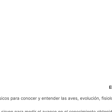
E
os para conocer y entender las aves, evolución, fisiol
 sirven para medir el avance en el conocimiento obteni