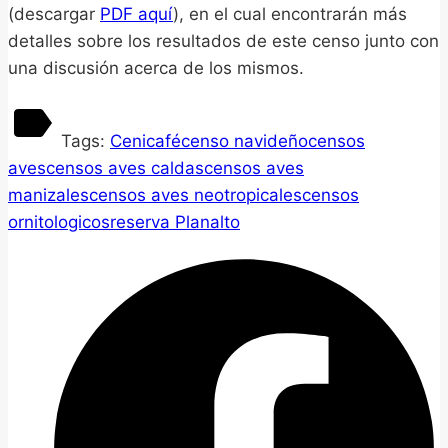
(descargar
PDF aquí
), en el cual encontrarán más
detalles sobre los resultados de este censo junto con
una discusión acerca de los mismos.
Tags:
Cenicafé
censo navideño
censos
aves
censos aves caldas
censos aves
manizales
censos aves neotropicales
censos
ornitologicos
reserva Planalto